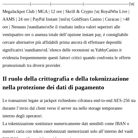
——————-|————–|———————-|——————————–|\n|
MegaJackpot Club | MGA | 12 ore | Skrill & Crypto |\n| RoyalWin Live |
AAMS | 24 ore | PayPal Instant |\nsì\n| GoldStars Casino | Curacao | >48
ore | Nessuno |\nandiamo\nSe il risultato indica valori superiori alle
ventiquattro ore o assenza totale dell’opzione instant pay, è consigliabile
cercare alternative più affidabili prima ancora di effettuare deposithi
significativi.\nandiamo\nL’elenco delle recensioni su YabbyCasino.it
evidenzia frequentemente questi fattori critici quando confronta le offerte
promozionali tra diversi provider.
Il ruolo della crittografia e della tokenizzazione
nella protezione dei dati di pagamento
Le transazioni legate ai jackpot richiedono cifratura end‑to‑end AES‑256 sia
durante l’invio dal client verso il server sia nello storage temporaneo
interno degli operatori.
La tokenizzazione sostituisce numericamente dati sensibili come IBAN o
numeri carta con token randomizzati memorizzati solo all’interno del vault