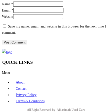
Name
*
Email
*
Website
Save my name, email, and website in this browser for the next time I
comment.
QUICK LINKS
Menu
About
Contact
Privacy Policy
Terms & Conditions
All Right Reserved by- Albasimah Used Cars