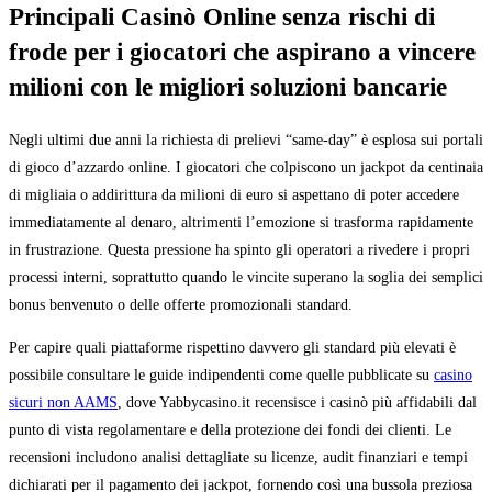
Principali Casinò Online senza rischi di
frode per i giocatori che aspirano a vincere
milioni con le migliori soluzioni bancarie
Negli ultimi due anni la richiesta di prelievi “same‑day” è esplosa sui portali
di gioco d’azzardo online. I giocatori che colpiscono un jackpot da centinaia
di migliaia o addirittura da milioni di euro si aspettano di poter accedere
immediatamente al denaro, altrimenti l’emozione si trasforma rapidamente
in frustrazione. Questa pressione ha spinto gli operatori a rivedere i propri
processi interni, soprattutto quando le vincite superano la soglia dei semplici
bonus benvenuto o delle offerte promozionali standard.
Per capire quali piattaforme rispettino davvero gli standard più elevati è
possibile consultare le guide indipendenti come quelle pubblicate su
casino
sicuri non AAMS
, dove Yabbycasino.it recensisce i casinò più affidabili dal
punto di vista regolamentare e della protezione dei fondi dei clienti. Le
recensioni includono analisi dettagliate su licenze, audit finanziari e tempi
dichiarati per il pagamento dei jackpot, fornendo così una bussola preziosa