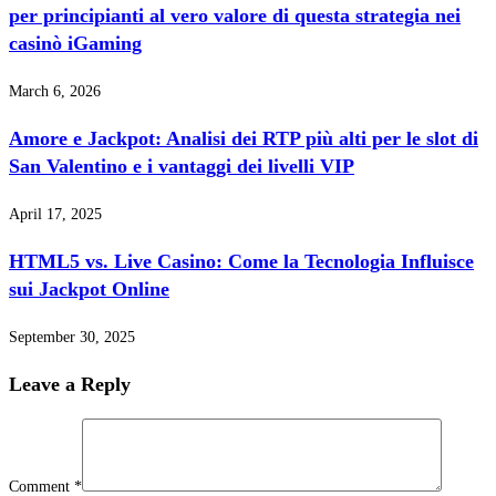
per principianti al vero valore di questa strategia nei
casinò iGaming
March 6, 2026
Amore e Jackpot: Analisi dei RTP più alti per le slot di
San Valentino e i vantaggi dei livelli VIP
April 17, 2025
HTML5 vs. Live Casino: Come la Tecnologia Influisce
sui Jackpot Online
September 30, 2025
Leave a Reply
Comment
*