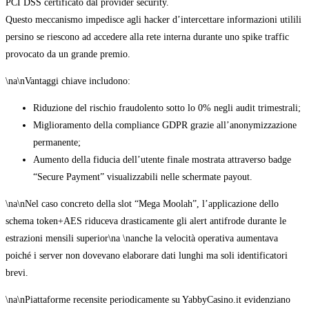
PCI DSS certificato dal provider security.
Questo meccanismo impedisce agli hacker d’intercettare informazioni utilili
persino se riescono ad accedere alla rete interna durante uno spike traffic
provocato da un grande premio.
\na\nVantaggi chiave includono:
Riduzione del rischio fraudolento sotto lo
0%
negli audit trimestrali;
Miglioramento della compliance GDPR grazie all’anonymizzazione
permanente;
Aumento della fiducia dell’utente finale mostrata attraverso badge
“Secure Payment” visualizzabili nelle schermate payout.
\na\nNel caso concreto della slot “Mega Moolah”, l’applicazione dello
schema token+AES riduceva drasticamente gli alert antifrode durante le
estrazioni mensili superior​​​​​​​​­\na ​​\nanche la velocità operativa aumentava
poiché i server non dovevano elaborare dati lunghi ma soli identificatori
brevi.
\na\nPiattaforme recensite periodicamente su YabbyCasino.it evidenziano