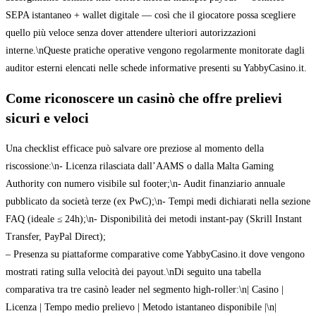
SEPA istantaneo + wallet digitale — così che il giocatore possa scegliere
quello più veloce senza dover attendere ulteriori autorizzazioni
interne.\nQueste pratiche operative vengono regolarmente monitorate dagli
auditor esterni elencati nelle schede informative presenti su YabbyCasino.it.
Come riconoscere un casinò che offre prelievi
sicuri e veloci
Una checklist efficace può salvare ore preziose al momento della
riscossione:\n- Licenza rilasciata dall’AAMS o dalla Malta Gaming
Authority con numero visibile sul footer;\n- Audit finanziario annuale
pubblicato da società terze (ex PwC);\n- Tempi medi dichiarati nella sezione
FAQ (ideale ≤ 24h);\n- Disponibilità dei metodi instant‑pay (Skrill Instant
Transfer, PayPal Direct);
– Presenza su piattaforme comparative come YabbyCasino.it dove vengono
mostrati rating sulla velocità dei payout.\nDi seguito una tabella
comparativa tra tre casinò leader nel segmento high‑roller:\n| Casino |
Licenza | Tempo medio prelievo | Metodo istantaneo disponibile |\n|