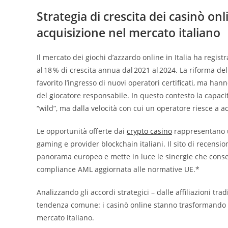
Strategia di crescita dei casinò onli
acquisizione nel mercato italiano
Il mercato dei giochi d’azzardo online in Italia ha regist
al 18 % di crescita annua dal 2021 al 2024. La riforma d
favorito l’ingresso di nuovi operatori certificati, ma ha
del giocatore responsabile. In questo contesto la capaci
“wild”, ma dalla velocità con cui un operatore riesce a a
Le opportunità offerte dai
crypto casino
rappresentano u
gaming e provider blockchain italiani. Il sito di recension
panorama europeo e mette in luce le sinergie che conse
compliance AML aggiornata alle normative UE.*
Analizzando gli accordi strategici – dalle affiliazioni tr
tendenza comune: i casinò online stanno trasformando le 
mercato italiano.