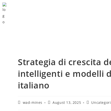
Strategia di crescita d
intelligenti e modelli
italiano
wad-mines
August 13, 2025
Uncategor