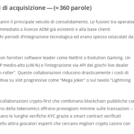
 di acquisizione — (≈ 360 parole)
nni il principale veicolo di consolidamento. Le fusioni tra operato
mediato a licenze ADM già esistenti e alla base clienti
hi periodi d’integrazione tecnologica ed erano spesso ostacolati da
 con fornitori software leader come NetEnt o Evolution Gaming. Un
 medio‑alto (≥96 %) e l’integrazione via API dei giochi live dealer
igh‑roller”. Queste collaborazioni riducono drasticamente i costi di
va su slot progressive come “Mega Joker” o sul tavolo “Lightning
 collaborazioni crypto‑first che combinano blockchain pubbliche co
gono della tokenomics offrono provvigioni minime sulle transazioni –
ano le lunghe verifiche KYC grazie a smart contract verificati
llo attira giocatori esperti che cercano migliori crypto casino con