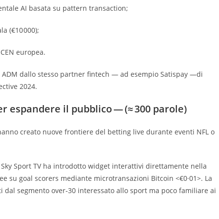
entale AI basata su pattern transaction;
a (€10 000);
FinCEN europea.
ati ADM dallo stesso partner fintech — ad esempio Satispay —di
ctive 2024.
 espandere il pubblico — (≈ 300 parole)
 hanno creato nuove frontiere del betting live durante eventi NFL o
Sky Sport TV ha introdotto widget interattivi direttamente nella
e su goal scorers mediante microtransazioni Bitcoin <€0·01>. La
 dal segmento over‑30 interessato allo sport ma poco familiare ai