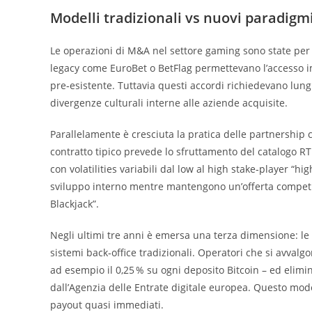
Modelli tradizionali vs nuovi paradigmi
Le operazioni di M&A nel settore gaming sono state per a
legacy come EuroBet o BetFlag permettevano l’accesso im
pre‑esistente. Tuttavia questi accordi richiedevano lung
divergenze culturali interne alle aziende acquisite.
Parallelamente è cresciuta la pratica delle partnership
contratto tipico prevede lo sfruttamento del catalogo RTP
con volatilities variabili dal low al high stake‑player “h
sviluppo interno mentre mantengono un’offerta competiti
Blackjack”.
Negli ultimi tre anni è emersa una terza dimensione: le
sistemi back‑office tradizionali. Operatori che si avval
ad esempio il 0,25 % su ogni deposito Bitcoin – ed elimin
dall’Agenzia delle Entrate digitale europea. Questo mode
payout quasi immediati.