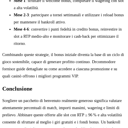
Mese 1
: sfruttare il welcome bonus, completare il wagering con slot
a alta volatilità.
Mese 2‑3
: partecipare a tornei settimanali e utilizzare i reload bonus
per mantenere il bankroll attivo.
Mese 4‑6
: convertire i punti fedeltà in credito bonus, reinvestire in
slot a RTP medio‑alto e monitorare i cash‑back per ottimizzare il
ritorno.
Combinando queste strategie, il bonus iniziale diventa la base di un ciclo di
gioco sostenibile, capace di generare profitto continuo. Drcommodore
fornisce guide dettagliate su come accedere a ciascuna promozione e su
quali casinò offrono i migliori programmi VIP.
Conclusione
Scegliere un pacchetto di benvenuto realmente generoso significa valutare
attentamente percentuali di match, importi massimi, wagering e limiti di
prelievo. Abbinare queste offerte alle slot con RTP ≥ 96 % e alta volatilità
consente di sfruttare al meglio i giri gratuiti e i fondi bonus. Un bankroll