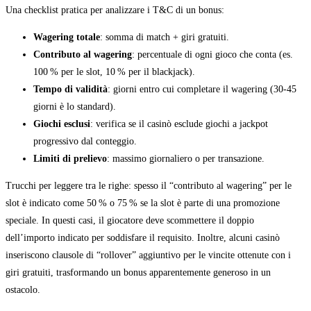
Una checklist pratica per analizzare i T&C di un bonus:
Wagering totale
: somma di match + giri gratuiti.
Contributo al wagering
: percentuale di ogni gioco che conta (es.
100 % per le slot, 10 % per il blackjack).
Tempo di validità
: giorni entro cui completare il wagering (30‑45
giorni è lo standard).
Giochi esclusi
: verifica se il casinò esclude giochi a jackpot
progressivo dal conteggio.
Limiti di prelievo
: massimo giornaliero o per transazione.
Trucchi per leggere tra le righe: spesso il “contributo al wagering” per le
slot è indicato come 50 % o 75 % se la slot è parte di una promozione
speciale. In questi casi, il giocatore deve scommettere il doppio
dell’importo indicato per soddisfare il requisito. Inoltre, alcuni casinò
inseriscono clausole di “rollover” aggiuntivo per le vincite ottenute con i
giri gratuiti, trasformando un bonus apparentemente generoso in un
ostacolo.