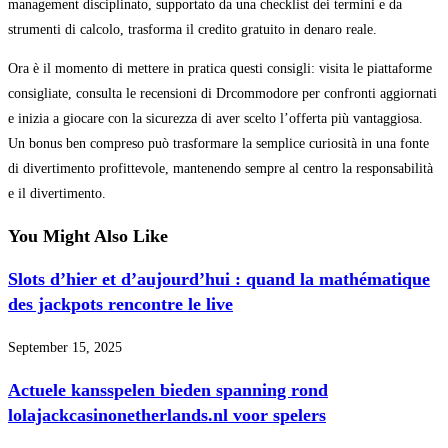
management disciplinato, supportato da una checklist dei termini e da
strumenti di calcolo, trasforma il credito gratuito in denaro reale.
Ora è il momento di mettere in pratica questi consigli: visita le piattaforme
consigliate, consulta le recensioni di Drcommodore per confronti aggiornati
e inizia a giocare con la sicurezza di aver scelto l’offerta più vantaggiosa.
Un bonus ben compreso può trasformare la semplice curiosità in una fonte
di divertimento profittevole, mantenendo sempre al centro la responsabilità
e il divertimento.
You Might Also Like
Slots d’hier et d’aujourd’hui : quand la mathématique
des jackpots rencontre le live
September 15, 2025
Actuele kansspelen bieden spanning rond
lolajackcasinonetherlands.nl voor spelers