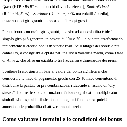
Quest
(RTP ≈ 95,97 % ma picchi di vincita elevati),
Book of Dead
(RTP ≈ 96,21 %) e
Starburst
(RTP ≈ 96,09 % ma volatilità media),
trasformano i giri gratuiti in occasioni di colpi grossi.
Per un bonus con molti giri gratuiti, una slot ad alta volatilità è ideale: un
singolo giro può generare un payout di 10× o 20× la puntata, trasformando
rapidamente il credito bonus in vincite reali. Se il budget del bonus è più
contenuto, è consigliabile optare per una slot a volatilità media, come
Dead
or Alive 2
, che offre un equilibrio tra frequenza e dimensione dei premi.
Scegliere la slot giusta in base al valore del bonus significa anche
considerare le linee di pagamento: giochi con 25‑40 linee consentono di
distribuire la puntata su più combinazioni, riducendo il rischio di “dry
streaks”. Inoltre, le slot con funzionalità bonus (giri extra, moltiplicatori,
simboli wild espandibili) sfruttano al meglio i fondi extra, poiché
aumentano le probabilità di attivare round speciali.
Come valutare i termini e le condizioni del bonus