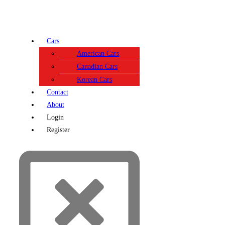
Cars
American Cars
Canadian Cars
Korean Cars
Contact
About
Login
Register