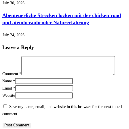
July 30, 2026
Abenteuerliche Strecken locken mit der chicken road
und atemberaubender Naturerfahrung
July 24, 2026
Leave a Reply
Comment
*
Name
*
Email
*
Website
Save my name, email, and website in this browser for the next time I
comment.