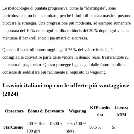
Le metodologie di puntata progressiva, come la “Martingale”, sono
pericolose con un bonus limitato, perché i limiti di puntata massimi possono
bloccare la strategia. Una progressione più moderata, ad esempio aumentare
la puntata del 10 % dopo ogni perdita e ridurla del 20 % dopo ogni vincita,
mantiene il bankroll entro i parametri di sicurezza.
Quando il bankroll bonus raggiunge il 75 % del valore iniziale, è
consigliabile convertire parte delle vincite in denaro reale, trasferendole su
un conto di pagamento. Questo protegge i guadagni dalle future perdite e
consente di soddisfare più facilmente il requisito di wagering.
I casinò italiani top con le offerte più vantaggiose
(2024)
RTP medio
Licenza
Operatore
Bonus di Benvenuto
Wagering
slot
ADM
200 % fino a € 500 +
20× (100 %
StarCasinò
96,5 %
Sì
100 giri
slot)