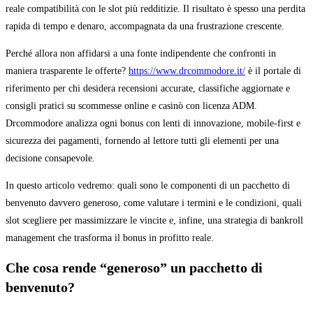
reale compatibilità con le slot più redditizie. Il risultato è spesso una perdita
rapida di tempo e denaro, accompagnata da una frustrazione crescente.
Perché allora non affidarsi a una fonte indipendente che confronti in
maniera trasparente le offerte?
https://www.drcommodore.it/
è il portale di
riferimento per chi desidera recensioni accurate, classifiche aggiornate e
consigli pratici su scommesse online e casinò con licenza ADM.
Drcommodore analizza ogni bonus con lenti di innovazione, mobile‑first e
sicurezza dei pagamenti, fornendo al lettore tutti gli elementi per una
decisione consapevole.
In questo articolo vedremo: quali sono le componenti di un pacchetto di
benvenuto davvero generoso, come valutare i termini e le condizioni, quali
slot scegliere per massimizzare le vincite e, infine, una strategia di bankroll
management che trasforma il bonus in profitto reale.
Che cosa rende “generoso” un pacchetto di
benvenuto?