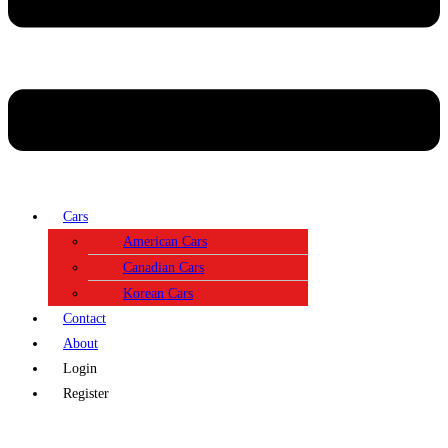
Cars
American Cars
Canadian Cars
Korean Cars
Contact
About
Login
Register