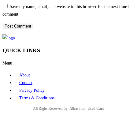
Save my name, email, and website in this browser for the next time I
comment.
QUICK LINKS
Menu
About
Contact
Privacy Policy
Terms & Conditions
All Right Reserved by- Albasimah Used Cars