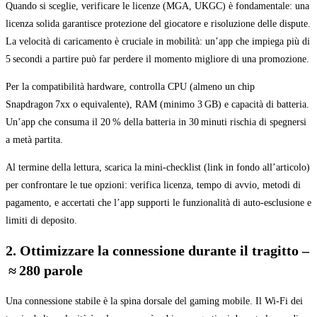
Quando si sceglie, verificare le licenze (MGA, UKGC) è fondamentale: una
licenza solida garantisce protezione del giocatore e risoluzione delle dispute.
La velocità di caricamento è cruciale in mobilità: un’app che impiega più di
5 secondi a partire può far perdere il momento migliore di una promozione.
Per la compatibilità hardware, controlla CPU (almeno un chip
Snapdragon 7xx o equivalente), RAM (minimo 3 GB) e capacità di batteria.
Un’app che consuma il 20 % della batteria in 30 minuti rischia di spegnersi
a metà partita.
Al termine della lettura, scarica la mini‑checklist (link in fondo all’articolo)
per confrontare le tue opzioni: verifica licenza, tempo di avvio, metodi di
pagamento, e accertati che l’app supporti le funzionalità di auto‑esclusione e
limiti di deposito.
2. Ottimizzare la connessione durante il tragitto –
≈ 280 parole
Una connessione stabile è la spina dorsale del gaming mobile. Il Wi‑Fi dei