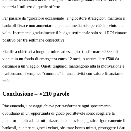
potenzia l’utilizzo di quelle offerte.
Per passare da “giocatore occasionale” a “giocatore strategico”, mantieni il
bankroll fisso e non aumentare la puntata media solo perché hai vinto una
volta. Incrementa gradualmente il budget settimanale solo se il ROI rimane
positivo per tre settimane consecutive.
Pianifica obiettivi a lungo termine: ad esempio, trasformare €2 000 di
vincite in un fondo di emergenza entro 12 mesi, o accumulare €500 da
destinare a un viaggio. Questi traguardi mantengono alta la motivazione e
trasformano il semplice “commute” in una attività con valore finanziario
reale.
Conclusione – ≈ 210 parole
Riassumendo, i passaggi chiave per trasformare ogni spostamento
quotidiano in un’opportunità di gioco profittevole sono: scegliere la
piattaforma più adatta, ottimizzare la connessione, gestire rigorosamente il
bankroll, puntare su giochi veloci, sfruttare bonus mirati, proteggere i dati