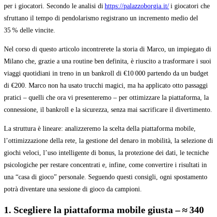
per i giocatori. Secondo le analisi di
https://palazzoborgia.it/
i giocatori che
sfruttano il tempo di pendolarismo registrano un incremento medio del
35 % delle vincite.
Nel corso di questo articolo incontrerete la storia di Marco, un impiegato di
Milano che, grazie a una routine ben definita, è riuscito a trasformare i suoi
viaggi quotidiani in treno in un bankroll di €10 000 partendo da un budget
di €200. Marco non ha usato trucchi magici, ma ha applicato otto passaggi
pratici – quelli che ora vi presenteremo – per ottimizzare la piattaforma, la
connessione, il bankroll e la sicurezza, senza mai sacrificare il divertimento.
La struttura è lineare: analizzeremo la scelta della piattaforma mobile,
l’ottimizzazione della rete, la gestione del denaro in mobilità, la selezione di
giochi veloci, l’uso intelligente di bonus, la protezione dei dati, le tecniche
psicologiche per restare concentrati e, infine, come convertire i risultati in
una “casa di gioco” personale. Seguendo questi consigli, ogni spostamento
potrà diventare una sessione di gioco da campioni.
1. Scegliere la piattaforma mobile giusta – ≈ 340