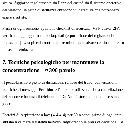
sicuro. Aggiorna regolarmente sia l’app del casinò sia il sistema operativo
del telefono; le patch di sicurezza chiudono vulnerabilità che potrebbero
essere sfruttate.
Prima di ogni sessione, spunta la checklist di sicurezza: VPN attiva, 2FA
verificata, app aggiornata, backup dati (esportazione del registro delle
transazioni). Una piccola routine di tre minuti può salvare centinaia di euro
in caso di violazione.
7. Tecniche psicologiche per mantenere la
concentrazione – ≈ 300 parole
Il pendolarismo è pieno di distrazioni: rumore del treno, conversazioni,
notifiche di messaggi. Per ridurre l’impatto, utilizza cuffie a cancellazione
del rumore e imposta il telefono in “Do Not Disturb” durante la sessione di
gioco.
Esercizi di respirazione a box (4‑4‑4‑4) per 30 secondi prima di ogni spin
aiutano a calmare il sistema nervoso, migliorando la presa di decisione. Le