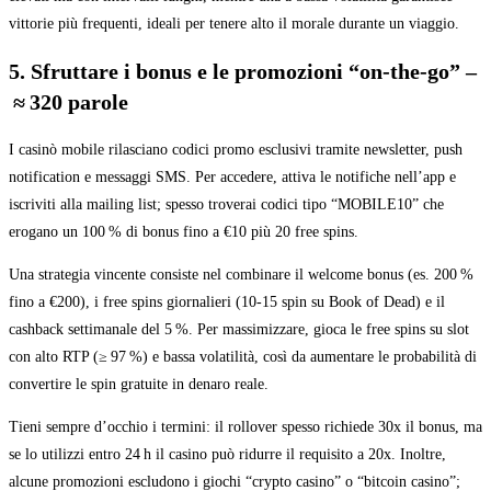
vittorie più frequenti, ideali per tenere alto il morale durante un viaggio.
5. Sfruttare i bonus e le promozioni “on‑the‑go” –
≈ 320 parole
I casinò mobile rilasciano codici promo esclusivi tramite newsletter, push
notification e messaggi SMS. Per accedere, attiva le notifiche nell’app e
iscriviti alla mailing list; spesso troverai codici tipo “MOBILE10” che
erogano un 100 % di bonus fino a €10 più 20 free spins.
Una strategia vincente consiste nel combinare il welcome bonus (es. 200 %
fino a €200), i free spins giornalieri (10‑15 spin su Book of Dead) e il
cashback settimanale del 5 %. Per massimizzare, gioca le free spins su slot
con alto RTP (≥ 97 %) e bassa volatilità, così da aumentare le probabilità di
convertire le spin gratuite in denaro reale.
Tieni sempre d’occhio i termini: il rollover spesso richiede 30x il bonus, ma
se lo utilizzi entro 24 h il casino può ridurre il requisito a 20x. Inoltre,
alcune promozioni escludono i giochi “crypto casino” o “bitcoin casino”;