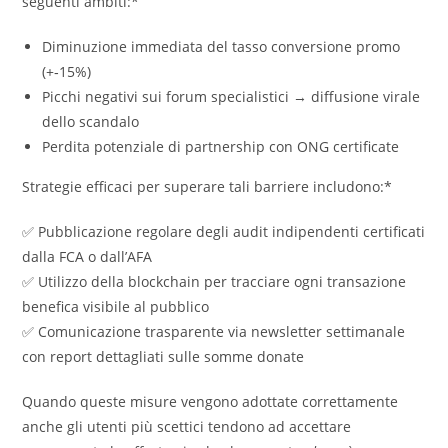
seguenti ambiti:*
Diminuzione immediata del tasso conversione promo
(+‑15%)
Picchi negativi sui forum specialistici → diffusione virale
dello scandalo
Perdita potenziale di partnership con ONG certificate
Strategie efficaci per superare tali barriere includono:*
✅ Pubblicazione regolare de​gli audit indipendenti certificati
dalla FCA o dall’AFA
✅ Utilizzo della blockchain per tracciare ogni transazione
benefica visibile al pubblico
✅ Comunicazione trasparente via newsletter settimanale
con report dettagliati sulle somme donate
Quando queste misure vengono adottate correttamente
anche gli utenti più scettici tendono ad accettare