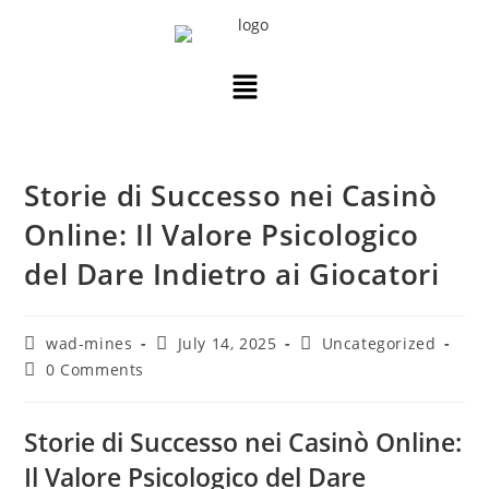
Storie di Successo nei Casinò
Online: Il Valore Psicologico
del Dare Indietro ai Giocatori
wad-mines
July 14, 2025
Uncategorized
0 Comments
Storie di Successo nei Casinò Online:
Il Valore Psicologico del Dare