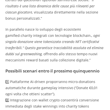
risultato è una lista dinamica delle cause più rilevanti per
ciascun giocatore,
visualizzata direttamente nella sezione
bonus personalizzati.”
In parallelo nasce lo sviluppo degli ecosistemi
gamified‑charity integrati con tecnologie blockchain.
, ogni
singola donazione viene tokenizzata creando NFT certificativi
trasferibili.“ Questo garantisce tracciabilità assoluta ed elimina
dubbi sul greenwashing,
offrendo allo stesso tempo nuovi
meccanismi reward basati sulla collezione digitale.”
Possibili scenari entro il prossimo quinquennio
1️⃣ Piattaforme AI-driven proporranno micro-donations
automatiche durante gameplay intensivo (“Donate €0,01
ogni volta che ottieni scatter”).
2️⃣ Integrazione con wallet crypto consentirà conversione
immediata degli stake winnings into charity tokens