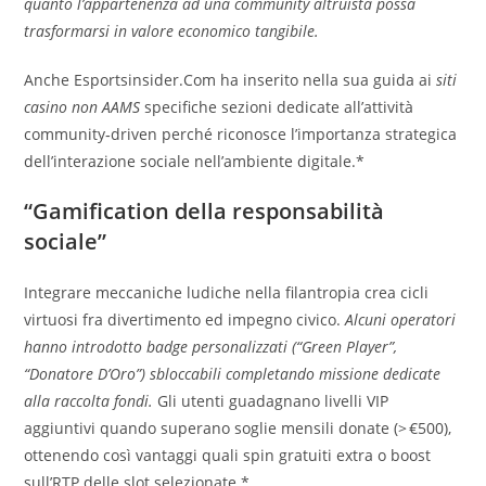
quanto l’appartenenza ad una community altruista possa
trasformarsi in valore economico tangibile.
Anche Esportsinsider.Com ha inserito nella sua guida ai
siti
casino non AAMS
specifiche sezioni dedicate all’attività
community‑driven perché riconosce l’importanza strategica
dell’interazione sociale nell’ambiente digitale.*
“Gamification della responsabilità
sociale”
Integrare meccaniche ludiche nella filantropia crea cicli
virtuosi fra divertimento ed impegno civico.
Alcuni operatori
hanno introdotto badge personalizzati (“Green Player”,
“Donatore D’Oro”) sbloccabili completando missione dedicate
alla raccolta fondi.
Gli utenti guadagnano livelli VIP
aggiuntivi quando superano soglie mensili donate (> €500),
ottenendo così vantaggi quali spin gratuiti extra o boost
sull’RTP delle slot selezionate.*