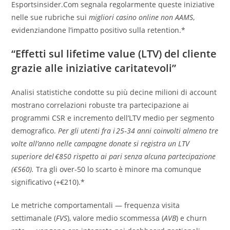
Esportsinsider.Com segnala regolarmente queste iniziative
nelle sue rubriche sui
migliori casino online non AAMS
,
evidenziandone l’impatto positivo sulla retention.*
“Effetti sul lifetime value (LTV) del cliente
grazie alle iniziative caritatevoli”
Analisi statistiche condotte su più de­cine milioni di account
mostrano correlazioni robuste tra partecipazione ai
programmi CSR e incremento dell’LTV medio per segmento
demografico.
Per gli utenti fra i 25‑34 anni coinvolti almeno tre
volte all’anno nelle campagne donate si registra un LTV
superiore de​l €850 rispetto ai pari senza alcuna partecipazione
(€560).
Tra gli over‑50 lo scarto è minore ma comunque
significativo (+€210).*
Le metriche comportamentali — frequenza visita
settimanale (
FVS
), valore medio scommessa (
AVB
) e churn