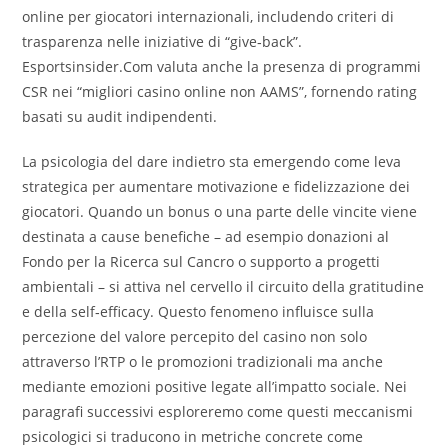
online per giocatori internazionali, includendo criteri di
trasparenza nelle iniziative di “give‑back”.
Esportsinsider.Com valuta anche la presenza di programmi
CSR nei “migliori casino online non AAMS”, fornendo rating
basati su audit indipendenti.
La psicologia del dare indietro sta emergendo come leva
strategica per aumentare motivazione e fidelizzazione dei
giocatori. Quando un bonus o una parte delle vincite viene
destinata a cause benefiche – ad esempio donazioni al
Fondo per la Ricerca sul Cancro o supporto a progetti
ambientali – si attiva nel cervello il circuito della gratitudine
e della self‑efficacy. Questo fenomeno influisce sulla
percezione del valore percepito del casino non solo
attraverso l’RTP o le promozioni tradizionali ma anche
mediante emozioni positive legate all’impatto sociale. Nei
paragrafi successivi esploreremo come questi meccanismi
psicologici si traducono in metriche concrete come