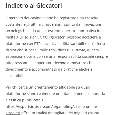
Indietro ai Giocatori
Il mercato dei casinò online ha registrato una crescita
costante negli ultimi cinque anni, spinto da innovazioni
tecnologiche e da una crescente apertura normativa in
molte giurisdizioni. Oggi i giocatori possono accedere a
piattaforme con RTP elevati, volatilità variabili e un’offerta
di slot che supera i mille titoli diversi. Tuttavia, questa
espansione porta con sé una responsabilità sociale sempre
più pressante: gli operatori devono dimostrare che il
divertimento è accompagnato da pratiche etiche e
sostenibili.
Per chi cerca un orientamento affidabile su quali
piattaforme siano realmente orientate al bene comune, la
classifica pubblicata su
https://esportsinsider.com/it/gambling/casino-online-
stranieri
offre un’analisi dettagliata dei migliori casinò