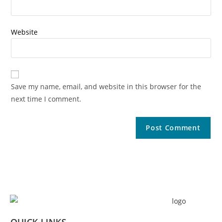
Website
Save my name, email, and website in this browser for the
next time I comment.
QUICK LINKS