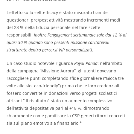
L’effetto sulla self‑efficacy è stato misurato tramite
questionari pre/post attività mostrando incrementi medi
del 23 % nella fiducia personale nel fare scelte
responsabili.
Inoltre l’engagement settimanale sale dal 12 % al
quasi 30 % quando sono presenti missione caritatevoli
strutturate dentro percorsi VIP personalizzati.
Un caso studio notevole riguarda
Royal Panda
: nell’ambito
della campagna “Missione Aurora”, gli utenti dovevano
raccogliere punti completando sfide giornaliere (“Gioca tre
volte alle slot eco‑friendly”) prima che le loro credenziali
fossero convertite in donazioni verso progetti scolastici
africani.“ Il risultato è stato un aumento complessivo
dell’attività depositativa pari al +18 %, dimostrando
chiaramente come gamificare la CSR generi ritorni concreti
sia sul piano emotivo sia finanziario.*