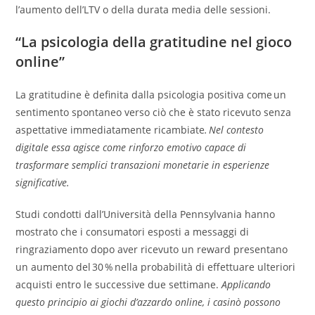
l’aumento dell’LTV o della durata media delle sessioni.
“La psicologia della gratitudine nel gioco
online”
La gratitudine è definita dalla psicologia positiva come un
sentimento spontaneo verso ciò che è stato ricevuto senza
aspettative immediatamente ricambiate
. Nel contesto
digitale essa agisce come rinforzo emotivo capace di
trasformare semplici transazioni monetarie in esperienze
significative.
Studi condotti dall’Università della Pennsylvania hanno
mostrato che i consumatori esposti a messaggi di
ringraziamento dopo aver ricevuto un reward presentano
un aumento del 30 % nella probabilità di effettuare ulteriori
acquisti entro le successive due settimane.
Applicando
questo principio ai giochi d’azzardo online, i casinò possono