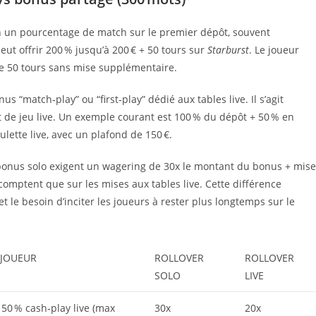
en un pourcentage de match sur le premier dépôt, souvent
ut offrir 200 % jusqu’à 200 € + 50 tours sur
Starburst
. Le joueur
de 50 tours sans mise supplémentaire.
s “match‑play” ou “first‑play” dédié aux tables live. Il s’agit
 de jeu live. Un exemple courant est 100 % du dépôt + 50 % en
lette live, avec un plafond de 150 €.
es bonus solo exigent un wagering de 30x le montant du bonus + mise
 comptent que sur les mises aux tables live. Cette différence
 et le besoin d’inciter les joueurs à rester plus longtemps sur le
IJOUEUR
ROLLOVER
ROLLOVER
SOLO
LIVE
 50 % cash‑play live (max
30x
20x