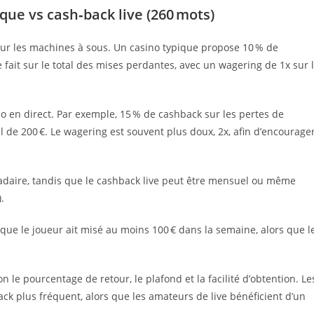
que vs cash‑back live (260 mots)
 sur les machines à sous. Un casino typique propose 10 % de
fait sur le total des mises perdantes, avec un wagering de 1x sur 
no en direct. Par exemple, 15 % de cashback sur les pertes de
l de 200 €. Le wagering est souvent plus doux, 2x, afin d’encourage
daire, tandis que le cashback live peut être mensuel ou même
.
 que le joueur ait misé au moins 100 € dans la semaine, alors que l
 le pourcentage de retour, le plafond et la facilité d’obtention. Le
hback plus fréquent, alors que les amateurs de live bénéficient d’un