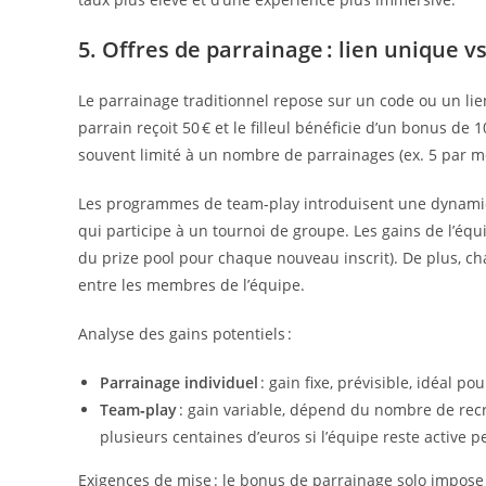
5. Offres de parrainage : lien unique v
Le parrainage traditionnel repose sur un code ou un lien
parrain reçoit 50 € et le filleul bénéficie d’un bonus de 
souvent limité à un nombre de parrainages (ex. 5 par mo
Les programmes de team‑play introduisent une dynamiqu
qui participe à un tournoi de groupe. Les gains de l’éq
du prize pool pour chaque nouveau inscrit). De plus, c
entre les membres de l’équipe.
Analyse des gains potentiels :
Parrainage individuel
: gain fixe, prévisible, idéal 
Team‑play
: gain variable, dépend du nombre de recr
plusieurs centaines d’euros si l’équipe reste active
Exigences de mise : le bonus de parrainage solo impos