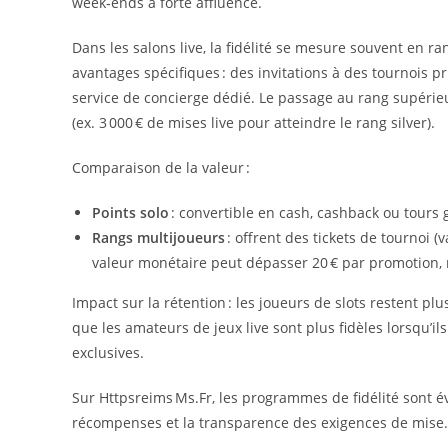
week‑ends à forte affluence.
Dans les salons live, la fidélité se mesure souvent en r
avantages spécifiques : des invitations à des tournois pr
service de concierge dédié. Le passage au rang supéri
(ex. 3 000 € de mises live pour atteindre le rang silver).
Comparaison de la valeur :
Points solo
: convertible en cash, cashback ou tours g
Rangs multijoueurs
: offrent des tickets de tournoi (
valeur monétaire peut dépasser 20 € par promotion, 
Impact sur la rétention : les joueurs de slots restent pl
que les amateurs de jeux live sont plus fidèles lorsqu’
exclusives.
Sur Httpsreims Ms.Fr, les programmes de fidélité sont é
récompenses et la transparence des exigences de mise.