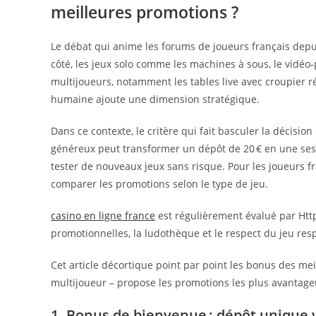
meilleures promotions ?
Le débat qui anime les forums de joueurs français depui
côté, les jeux solo comme les machines à sous, le vidéo‑po
multijoueurs, notamment les tables live avec croupier rée
humaine ajoute une dimension stratégique.
Dans ce contexte, le critère qui fait basculer la décisi
généreux peut transformer un dépôt de 20 € en une sessio
tester de nouveaux jeux sans risque. Pour les joueurs f
comparer les promotions selon le type de jeu.
casino en ligne france
est régulièrement évalué par Https
promotionnelles, la ludothèque et le respect du jeu res
Cet article décortique point par point les bonus des me
multijoueur – propose les promotions les plus avantageu
1. Bonus de bienvenue : dépôt unique 