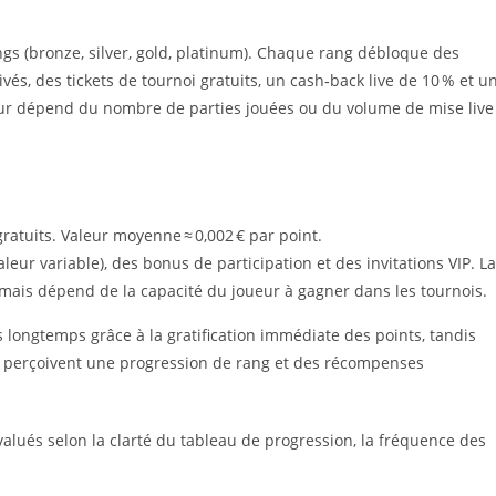
angs (bronze, silver, gold, platinum). Chaque rang débloque des
ivés, des tickets de tournoi gratuits, un cash‑back live de 10 % et u
eur dépend du nombre de parties jouées ou du volume de mise live
ratuits. Valeur moyenne ≈ 0,002 € par point.
valeur variable), des bonus de participation et des invitations VIP. La
mais dépend de la capacité du joueur à gagner dans les tournois.
us longtemps grâce à la gratification immédiate des points, tandis
ils perçoivent une progression de rang et des récompenses
valués selon la clarté du tableau de progression, la fréquence des