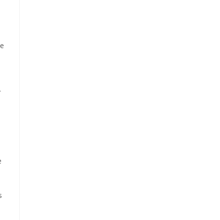
le
r
e
s