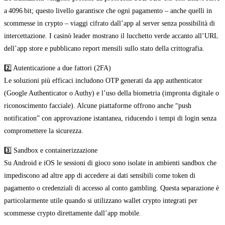
a 4096 bit; questo livello garantisce che ogni pagamento – anche quelli in
scommesse in crypto – viaggi cifrato dall’app al server senza possibilità di
intercettazione. I casinò leader mostrano il lucchetto verde accanto all’URL
dell’app store e pubblicano report mensili sullo stato della crittografia.
2️⃣ Autenticazione a due fattori (2FA)
Le soluzioni più efficaci includono OTP generati da app authenticator
(Google Authenticator o Authy) e l’uso della biometria (impronta digitale o
riconoscimento facciale). Alcune piattaforme offrono anche “push
notification” con approvazione istantanea, riducendo i tempi di login senza
compromettere la sicurezza.
3️⃣ Sandbox e containerizzazione
Su Android e iOS le sessioni di gioco sono isolate in ambienti sandbox che
impediscono ad altre app di accedere ai dati sensibili come token di
pagamento o credenziali di accesso al conto gambling. Questa separazione è
particolarmente utile quando si utilizzano wallet crypto integrati per
scommesse crypto direttamente dall’app mobile.