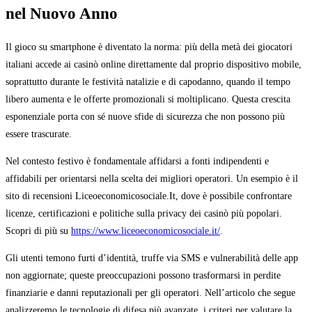
nel Nuovo Anno
Il gioco su smartphone è diventato la norma: più della metà dei giocatori
italiani accede ai casinò online direttamente dal proprio dispositivo mobile,
soprattutto durante le festività natalizie e di capodanno, quando il tempo
libero aumenta e le offerte promozionali si moltiplicano. Questa crescita
esponenziale porta con sé nuove sfide di sicurezza che non possono più
essere trascurate.
Nel contesto festivo è fondamentale affidarsi a fonti indipendenti e
affidabili per orientarsi nella scelta dei migliori operatori. Un esempio è il
sito di recensioni Liceoeconomicosociale.It, dove è possibile confrontare
licenze, certificazioni e politiche sulla privacy dei casinò più popolari.
Scopri di più su
https://www.liceoeconomicosociale.it/
.
Gli utenti temono furti d’identità, truffe via SMS e vulnerabilità delle app
non aggiornate; queste preoccupazioni possono trasformarsi in perdite
finanziarie e danni reputazionali per gli operatori. Nell’articolo che segue
analizzeremo le tecnologie di difesa più avanzate, i criteri per valutare la