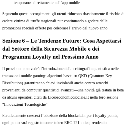
temporanea direttamente nell’app mobile.
Seguendo questi accorgimenti gli utenti riducono drasticamente il rischio di
cadere vittima di truffe stagionali pur continuando a godere delle
promozioni speciali offerte per celebrare l’arrivo del nuovo anno.
Sezione 6 – Le Tendenze Future: Cosa Aspettarsi
dal Settore della Sicurezza Mobile e dei
Programmi Loyalty nel Prossimo Anno
Il prossimo anno vedrà l’introduzione della crittografia quantistica nelle
transazioni mobile gaming: algoritmi basati su QKD (Quantum Key
Distribution) garantiranno chiavi inviolabili anche contro attacchi
provenienti da computer quantistici avanzati—una novità già testata in beta
da alcuni operatori citati da Liceoeconomicosociale.It nella loro sezione
“Innovazioni Tecnologiche”.
Parallelamente crescerà l’adozione della blockchain per i loyalty points;
ogni punto sarà registrato come token ERC‑721 unico, rendendo