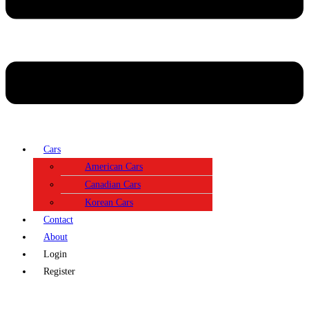
Cars
American Cars
Canadian Cars
Korean Cars
Contact
About
Login
Register