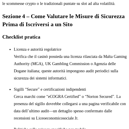
le scommesse crypto o le tradizionali puntate su slot ad alta volatilità.
Sezione 4 – Come Valutare le Misure di Sicurezza
Prima di Iscriversi a un Sito
Checklist pratica
Licenza e autorità regolatrice
Verifica che il casinò possieda una licenza rilasciata da Malta Gaming
Authority (MGA), UK Gambling Commission o Agenzia delle
Dogane italiana; queste autorità impongono audit periodici sulla
sicurezza dei sistemi informatici.
Sigilli “Secure” e certificazioni indipendenti
Cerca marchi come “eCOGRA Certified” o “Norton Secured”. La
presenza del sigillo dovrebbe collegarsi a una pagina verificabile con
data dell’ultimo audit—un dettaglio spesso confermato dalle
recensioni su Liceoeconomicosociale.It.