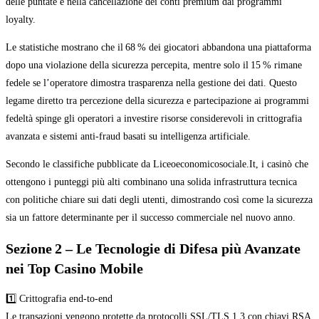
delle puntate e nella cancellazione dei conti premium dai programmi
loyalty.
Le statistiche mostrano che il 68 % dei giocatori abbandona una piattaforma
dopo una violazione della sicurezza percepita, mentre solo il 15 % rimane
fedele se l’operatore dimostra trasparenza nella gestione dei dati. Questo
legame diretto tra percezione della sicurezza e partecipazione ai programmi
fedeltà spinge gli operatori a investire risorse considerevoli in crittografia
avanzata e sistemi anti‑fraud basati su intelligenza artificiale.
Secondo le classifiche pubblicate da Liceoeconomicosociale.It, i casinò che
ottengono i punteggi più alti combinano una solida infrastruttura tecnica
con politiche chiare sui dati degli utenti, dimostrando così come la sicurezza
sia un fattore determinante per il successo commerciale nel nuovo anno.
Sezione 2 – Le Tecnologie di Difesa più Avanzate
nei Top Casino Mobile
1️⃣ Crittografia end‑to‑end
Le transazioni vengono protette da protocolli SSL/TLS 1.3 con chiavi RSA