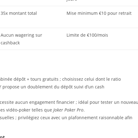
35x montant total
Mise minimum €10 pour retrait
Aucun wagering sur
Limite de €100/mois
cashback
ée dépôt + tours gratuits ; choisissez celui dont le ratio
 Y propose un doublement du dépôt suivi d’un cash
écessite aucun engagement financier ; idéal pour tester un nouvea
nes vidéo‑poker telles que
Joker Poker Pro
.
elles ; privilégiez ceux avec un plafonnement raisonnable afin
nt