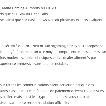
z, Malta Gaming Authority ou UKGC).
els que eCOGRA ou iTech Labs.
lisés ainsi que sur Basketnews.Net, où plusieurs experts évaluent
et la sécurité du RNG. NetEnt, Microgaming et Play’n GO proposent
 affichent généralement un RTP moyen compris entre 96 % et 98 %. U
lots modernes, tables classiques et live dealer alimentés par
expérience immersive sans latence notable.
 pour toutes les communications client/serveur ainsi que des
ncaires classiques. Les méthodes de paiement doivent couvrir SEPA
 Neteller, mais aussi les crypto‑monnaies si vous cherchez
.Net avant toute recommandation officielle.