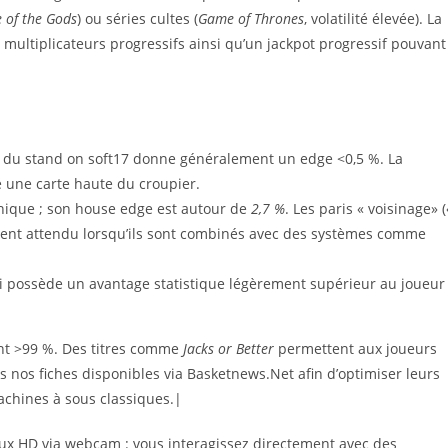
 of the Gods
) ou séries cultes (
Game of Thrones
, volatilité élevée). La
s multiplicateurs progressifs ainsi qu’un jackpot progressif pouvant
le du stand on soft17 donne généralement un edge <0,5 %. La
 une carte haute du croupier.
unique ; son house edge est autour de
2,7 %
. Les paris « voisinage» (
ement attendu lorsqu’ils sont combinés avec des systèmes comme
i possède un avantage statistique légèrement supérieur au joueur
nt >99 %. Des titres comme
Jacks or Better
permettent aux joueurs
ns nos fiches disponibles via Basketnews.Net afin d’optimiser leurs
achines à sous classiques.|
 flux HD via webcam : vous interagissez directement avec des