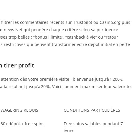
iltrer les commentaires récents sur Trustpilot ou Casino.org puis
ketnews.Net qui pondère chaque critère selon sa pertinence
s trop belles : “bonus illimité”, “cashback à vie” ou “retour
 restrictives qui peuvent transformer votre dépôt initial en perte
tirer profit
 attention dès votre première visite : bienvenue jusqu’à 1 200 €,
aire allant jusqu’à 20 %. Voici comment maximiser leur valeur to
WAGERING REQUIS
CONDITIONS PARTICULIÈRES
30x dépôt + free spins
Free spins valables pendant 7
jours