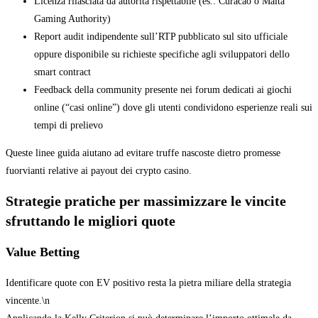
Licenza rilasciata da autorità rispettabile (es.: Curacao o Malta
Gaming Authority)
Report audit indipendente sull’RTP pubblicato sul sito ufficiale
oppure disponibile su richieste specifiche agli sviluppatori dello
smart contract
Feedback della community presente nei forum dedicati ai giochi
online (“casi online”) dove gli utenti condividono esperienze reali sui
tempi di prelievo
Queste linee guida aiutano ad evitare truffe nascoste dietro promesse
fuorvianti relative ai payout dei crypto casino.
Strategie pratiche per massimizzare le vincite
sfruttando le migliori quote
Value Betting
Identificare quote con EV positivo resta la pietra miliare della strategia
vincente.\n