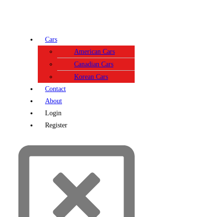
Cars
American Cars
Canadian Cars
Korean Cars
Contact
About
Login
Register