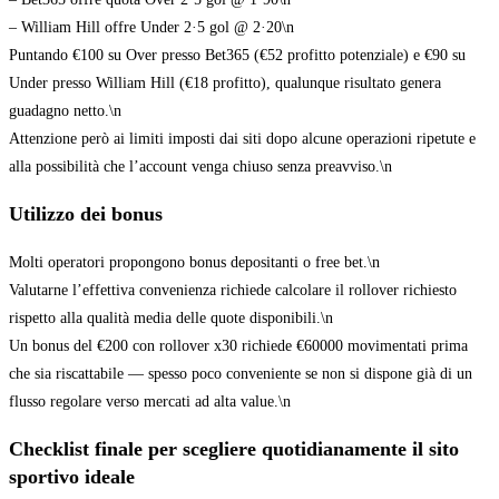
– William Hill offre Under 2·5 gol @ 2·20\n
Puntando €100 su Over presso Bet365 (€52 profitto potenziale) e €90 su
Under presso William Hill (€18 profitto), qualunque risultato genera
guadagno netto.\n
Attenzione però ai limiti imposti dai siti dopo alcune operazioni ripetute e
alla possibilità che l’account venga chiuso senza preavviso.\n
Utilizzo dei bonus
Molti operatori propongono bonus depositanti o free bet.\n
Valutarne l’effettiva convenienza richiede calcolare il rollover richiesto
rispetto alla qualità media delle quote disponibili.\n
Un bonus del €200 con rollover x30 richiede €60000 movimentati prima
che sia riscattabile — spesso poco conveniente se non si dispone già di un
flusso regolare verso mercati ad alta value.\n
Checklist finale per scegliere quotidianamente il sito
sportivo ideale