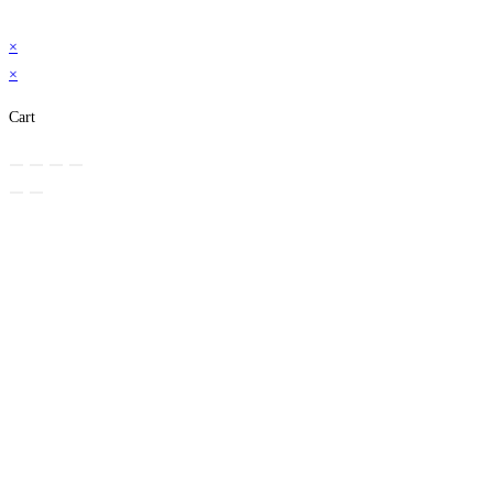
×
×
Cart