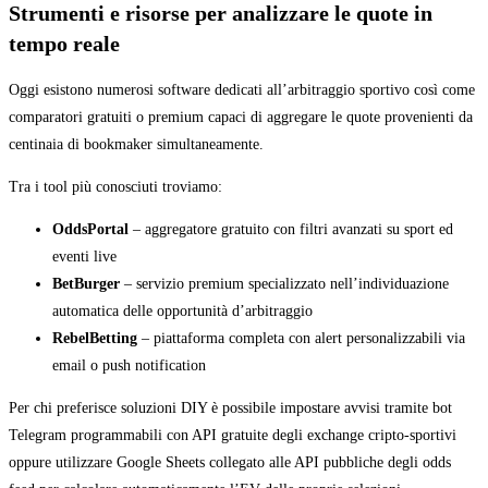
Strumenti e risorse per analizzare le quote in
tempo reale
Oggi esistono numerosi software dedicati all’arbitraggio sportivo così come
comparatori gratuiti o premium capaci di aggregare le quote provenienti da
centinaia di bookmaker simultaneamente.
Tra i tool più conosciuti troviamo:
OddsPortal
– aggregatore gratuito con filtri avanzati su sport ed
eventi live
BetBurger
– servizio premium specializzato nell’individuazione
automatica delle opportunità d’arbitraggio
RebelBetting
– piattaforma completa con alert personalizzabili via
email o push notification
Per chi preferisce soluzioni DIY è possibile impostare avvisi tramite bot
Telegram programmabili con API gratuite degli exchange cripto‑sportivi
oppure utilizzare Google Sheets collegato alle API pubbliche degli odds