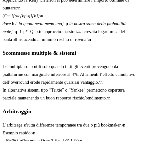
Applicando la Kelly Criterion si può determinare l’importo ottimale da
puntare:\n
(f^
= \frac{bp-q}{b})\n
dove
b
è la quota netta meno uno,\
p
la nostra stima della probabilità
reale,\
q=1-p*. Questo approccio massimizza crescita logaritmica del
bankroll riducendo al minimo rischio di rovina.\n
Scommesse multiple & sistemi
Le multipla sono utili solo quando tutti gli eventi provengono da
piattaforme con marginale inferiore al 4%. Altrimenti l’effetto cumulativo
dell’overround erode rapidamente qualsiasi vantaggio.\n
In alternativa sistemi tipo “Trixie” o “Yankee” permettono copertura
parziale mantenendo un buon rapporto rischio/rendimento.\n
Arbitraggio
L’arbitrage sfrutta differenze temporanee tra due o più bookmaker.\n
Esempio rapido:\n
– Bet365 offre quota Over 2·5 gol @ 1·90\n