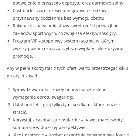
podwojenie pierwszego depozytu oraz darmowe spiny.
Cashback – zwrot części przegranych środków,
przyznawany codziennie bez wymogu obrotu.
Rakeback – natychmiastowy zwrot części prowizji od
zakładów sportowych, co zwiększa efektywność gry.
Program VIP – stopniowy system nagród, w którym
wyższy poziom oznacza szybsze wypłaty i ekskluzywne
promocje.
Aby w pełni skorzystać z tych ofert, warto przestrzegać kilku
prostych zasad:
Sprawdź warunki – każdy bonus ma określone
wymagania obrotu (wagering).
Ustal budżet – graj tylko tymi środkami, które możesz
stracić.
Korzystaj z cashbacku regularnie – nawet małe zwroty
sumują się w dłuższej perspektywie.
Śledź promocje – Roobet organizuje cotygodniowe loterie