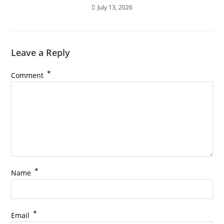
July 13, 2026
Leave a Reply
*
Comment
*
Name
*
Email