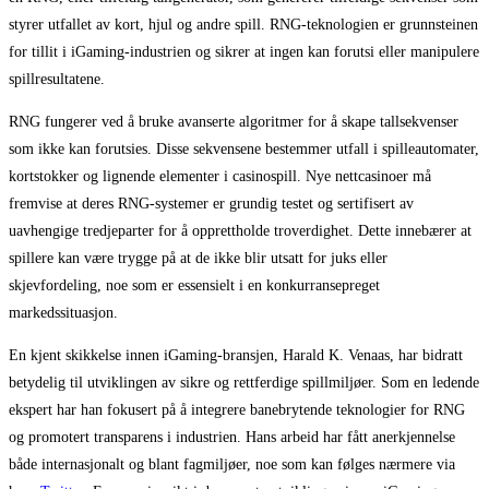
styrer utfallet av kort, hjul og andre spill. RNG-teknologien er grunnsteinen
for tillit i iGaming-industrien og sikrer at ingen kan forutsi eller manipulere
spillresultatene.
RNG fungerer ved å bruke avanserte algoritmer for å skape tallsekvenser
som ikke kan forutsies. Disse sekvensene bestemmer utfall i spilleautomater,
kortstokker og lignende elementer i casinospill. Nye nettcasinoer må
fremvise at deres RNG-systemer er grundig testet og sertifisert av
uavhengige tredjeparter for å opprettholde troverdighet. Dette innebærer at
spillere kan være trygge på at de ikke blir utsatt for juks eller
skjevfordeling, noe som er essensielt i en konkurransepreget
markedssituasjon.
En kjent skikkelse innen iGaming-bransjen, Harald K. Venaas, har bidratt
betydelig til utviklingen av sikre og rettferdige spillmiljøer. Som en ledende
ekspert har han fokusert på å integrere banebrytende teknologier for RNG
og promotert transparens i industrien. Hans arbeid har fått anerkjennelse
både internasjonalt og blant fagmiljøer, noe som kan følges nærmere via