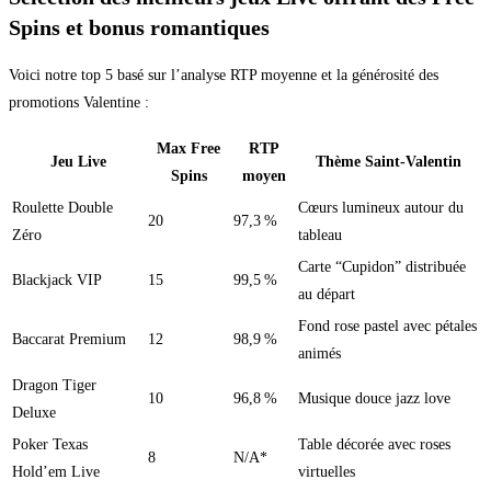
Spins et bonus romantiques
Voici notre top 5 basé sur l’analyse RTP moyenne et la générosité des
promotions Valentine :
Max Free
RTP
Jeu Live
Thème Saint‑Valentin
Spins
moyen
Roulette Double
Cœurs lumineux autour du
20
97,3 %
Zéro
tableau
Carte “Cupidon” distribuée
Blackjack VIP
15
99,5 %
au départ
Fond rose pastel avec pétales
Baccarat Premium
12
98,9 %
animés
Dragon Tiger
10
96,8 %
Musique douce jazz love
Deluxe
Poker Texas
Table décorée avec roses
8
N/A*
Hold’em Live
virtuelles