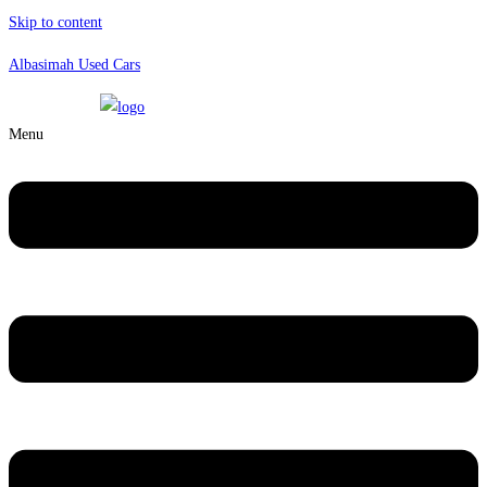
Skip to content
Albasimah Used Cars
Menu