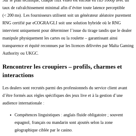
Sur le plan technique, chaque flux vidéo est encodé en HD 1080p avec un
taux de rafraîchissement minimal afin d’éviter toute latence perceptible
(< 200 ms). Les fournisseurs utilisent soit un générateur aléatoire purement
RNG certifié par eCOGRA/GLI soit une solution hybride où le RNG
intervient uniquement pour déterminer l’issue du tirage tandis que le dealer
manipule physiquement les cartes ou la roulette – garantissant ainsi
transparence et équité reconnues par les licences délivrées par Malta Gaming
Authority ou UKGC.
Rencontrer les croupiers – profils, charmes et
interactions
Les dealers sont recrutés parmi des professionnels du service client avant
d’être formés aux règles spécifiques des jeux live et à la gestion d’une
audience internationale :
Compétences linguistiques : anglais fluide obligatoire ; souvent
espagnol, français ou mandarin sont ajoutés selon la zone
géographique ciblée par le casino.