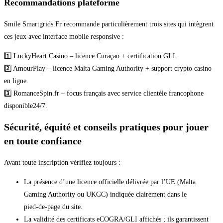
Recommandations plateforme
Smile Smartgrids.Fr recommande particulièrement trois sites qui intègrent
ces jeux avec interface mobile responsive :
1️⃣ LuckyHeart Casino – licence Curaçao + certification GLI.
2️⃣ AmourPlay – licence Malta Gaming Authority + support crypto casino
en ligne.
3️⃣ RomanceSpin.fr – focus français avec service clientèle francophone
disponible24/7.
Sécurité, équité et conseils pratiques pour jouer
en toute confiance
Avant toute inscription vérifiez toujours :
La présence d’une licence officielle délivrée par l’UE (Malta
Gaming Authority ou UKGC) indiquée clairement dans le
pied‑de‑page du site.
La validité des certificats eCOGRA/GLI affichés ; ils garantissent