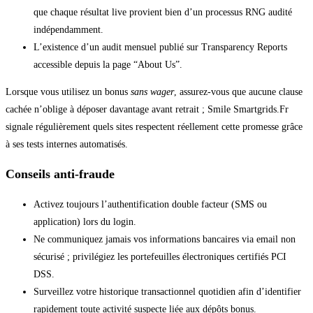
que chaque résultat live provient bien d’un processus RNG audité
indépendamment.
L’existence d’un audit mensuel publié sur Transparency Reports
accessible depuis la page “About Us”.
Lorsque vous utilisez un bonus
sans wager
, assurez-vous que aucune clause
cachée n’oblige à déposer davantage avant retrait ; Smile Smartgrids.Fr
signale régulièrement quels sites respectent réellement cette promesse grâce
à ses tests internes automatisés.
Conseils anti‑fraude
Activez toujours l’authentification double facteur (SMS ou
application) lors du login.
Ne communiquez jamais vos informations bancaires via email non
sécurisé ; privilégiez les portefeuilles électroniques certifiés PCI
DSS.
Surveillez votre historique transactionnel quotidien afin d’identifier
rapidement toute activité suspecte liée aux dépôts bonus.