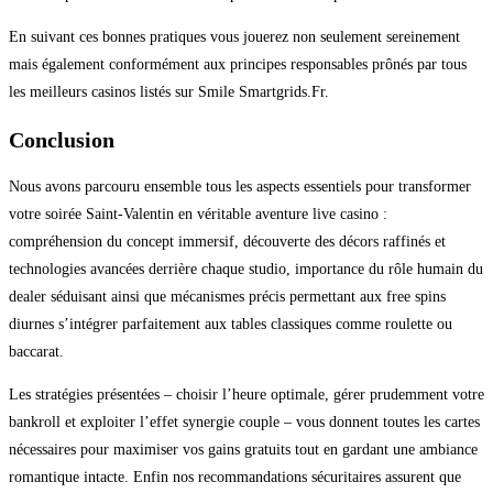
En suivant ces bonnes pratiques vous jouerez non seulement sereinement
mais également conformément aux principes responsables prônés par tous
les meilleurs casinos listés sur Smile Smartgrids.Fr.
Conclusion
Nous avons parcouru ensemble tous les aspects essentiels pour transformer
votre soirée Saint‑Valentin en véritable aventure live casino :
compréhension du concept immersif, découverte des décors raffinés et
technologies avancées derrière chaque studio, importance du rôle humain du
dealer séduisant ainsi que mécanismes précis permettant aux free spins
diurnes s’intégrer parfaitement aux tables classiques comme roulette ou
baccarat.
Les stratégies présentées – choisir l’heure optimale, gérer prudemment votre
bankroll et exploiter l’effet synergie couple – vous donnent toutes les cartes
nécessaires pour maximiser vos gains gratuits tout en gardant une ambiance
romantique intacte. Enfin nos recommandations sécuritaires assurent que