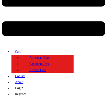
Cars
American Cars
Canadian Cars
Korean Cars
Contact
About
Login
Register