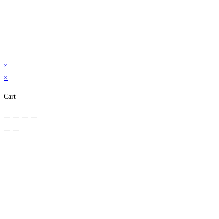
×
×
Cart