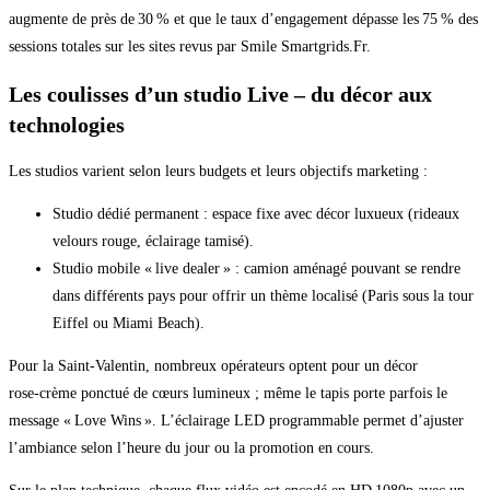
augmente de près de 30 % et que le taux d’engagement dépasse les 75 % des
sessions totales sur les sites revus par Smile Smartgrids.Fr.
Les coulisses d’un studio Live – du décor aux
technologies
Les studios varient selon leurs budgets et leurs objectifs marketing :
Studio dédié permanent : espace fixe avec décor luxueux (rideaux
velours rouge, éclairage tamisé).
Studio mobile « live dealer » : camion aménagé pouvant se rendre
dans différents pays pour offrir un thème localisé (Paris sous la tour
Eiffel ou Miami Beach).
Pour la Saint‑Valentin, nombreux opérateurs optent pour un décor
rose‑crème ponctué de cœurs lumineux ; même le tapis porte parfois le
message « Love Wins ». L’éclairage LED programmable permet d’ajuster
l’ambiance selon l’heure du jour ou la promotion en cours.