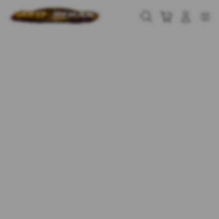
Skip
to
Cari
Troli
Login
Navigation
content