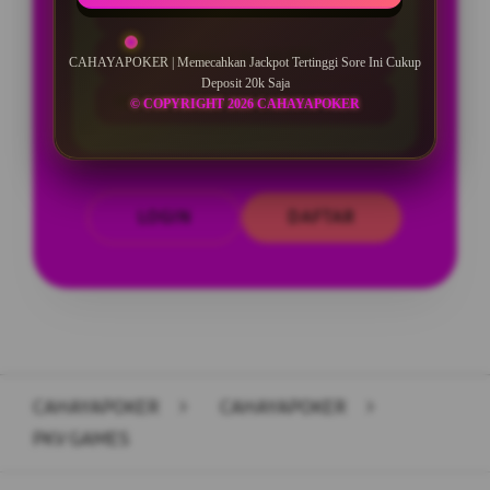
BONUS NEW MEMBER 10%
Minimal Deposit Rp. 10.000
CAHAYAPOKER | Memecahkan Jackpot Tertinggi Sore Ini Cukup
Deposit 20k Saja
Minimal Withdraw Rp 50.000
© COPYRIGHT 2026 CAHAYAPOKER
LOGIN
DAFTAR
Layer Popup Close
CAHAYAPOKER
>
CAHAYAPOKER
>
PKV GAMES